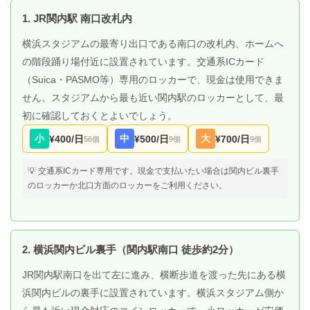
1. JR関内駅 南口改札内
横浜スタジアムの最寄り出口である南口の改札内、ホームへ
の階段踊り場付近に設置されています。交通系ICカード
（Suica・PASMO等）専用のロッカーで、現金は使用できま
せん。スタジアムから最も近い関内駅のロッカーとして、最
初に確認しておくとよいでしょう。
小
中
大
¥400/日
¥500/日
¥700/日
56個
9個
9個
💡 交通系ICカード専用です。現金で支払いたい場合は関内ビル裏手
のロッカーか北口方面のロッカーをご利用ください。
2. 横浜関内ビル裏手（関内駅南口 徒歩約2分）
JR関内駅南口を出て左に進み、横断歩道を渡った先にある横
浜関内ビルの裏手に設置されています。横浜スタジアム側か