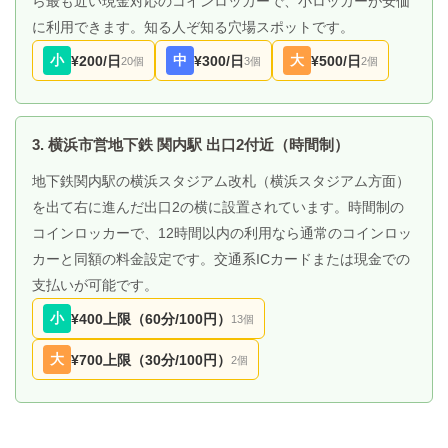
ら最も近い現金対応のコインロッカーで、小ロッカーが安価
に利用できます。知る人ぞ知る穴場スポットです。
小
中
大
¥200/日
¥300/日
¥500/日
20個
3個
2個
3. 横浜市営地下鉄 関内駅 出口2付近（時間制）
地下鉄関内駅の横浜スタジアム改札（横浜スタジアム方面）
を出て右に進んだ出口2の横に設置されています。時間制の
コインロッカーで、12時間以内の利用なら通常のコインロッ
カーと同額の料金設定です。交通系ICカードまたは現金での
支払いが可能です。
小
¥400上限（60分/100円）
13個
大
¥700上限（30分/100円）
2個