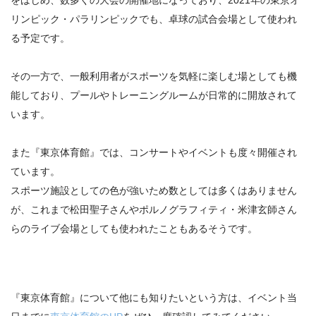
をはじめ、数多くの大会の開催地になっており、2021年の東京オ
リンピック・パラリンピックでも、卓球の試合会場として使われ
る予定です。
その一方で、一般利用者がスポーツを気軽に楽しむ場としても機
能しており、プールやトレーニングルームが日常的に開放されて
います。
また『東京体育館』では、コンサートやイベントも度々開催され
ています。
スポーツ施設としての色が強いため数としては多くはありません
が、これまで松田聖子さんやポルノグラフィティ・米津玄師さん
らのライブ会場としても使われたこともあるそうです。
『東京体育館』について他にも知りたいという方は、イベント当