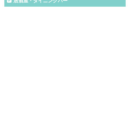
居酒屋・ダイニングバー