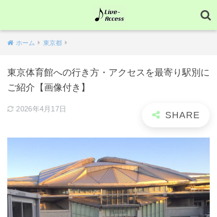
ホーム
東京都
東京体育館への行き方・アクセスを最寄り駅別に
ご紹介【画像付き】
2026年4月17日