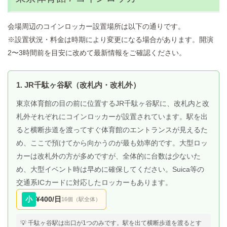
会場周辺のコインロッカー設置場所は以下の通りです。
※設置状況・料金は時期により変更になる場合があります。開演
2〜3時間前を目安に改めて最新情報をご確認ください。
1. JR千駄ヶ谷駅（改札内・改札外）
東京体育館の目の前に位置するJR千駄ヶ谷駅に、改札内と改
札外それぞれにコインロッカーが設置されています。駅を出
ると横断歩道を渡ってすぐ体育館のエントランスが見えるた
め、ここで預けてから向かうのが最も効率的です。大型ロッ
カーは改札外の方が多めですが、全体的に台数は少ないた
め、大型イベント時は早めに確保してください。Suica等の
交通系ICカードに対応したロッカーもあります。
小
¥400/日
16個（駅全体）
💡 千駄ヶ谷駅は出口が1つのみです。駅を出て横断歩道を渡るとす