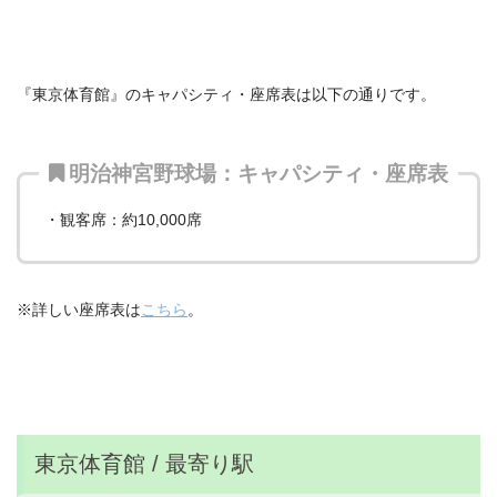
『東京体育館』のキャパシティ・座席表は以下の通りです。
明治神宮野球場：キャパシティ・座席表
・観客席：約10,000席
※詳しい座席表は
こちら
。
東京体育館 / 最寄り駅