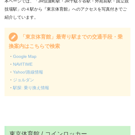
本ページでは、「JR信濃町駅・JR千駄ヶ谷駅・外苑前駅・国立競
技場駅」の４駅から『東京体育館』へのアクセスを写真付きでご
紹介しています。
「東京体育館」最寄り駅までの交通手段・乗
換案内はこちらで検索
・
Google Map
・
NAVITIME
・
Yahoo!路線情報
・
ジョルダン
・
駅探: 乗り換え情報
東京体育館 / コインロッカー