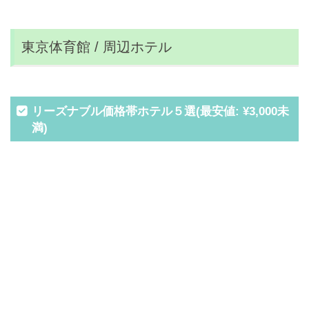
東京体育館 / 周辺ホテル
リーズナブル価格帯ホテル５選(最安値: ¥3,000未
満)